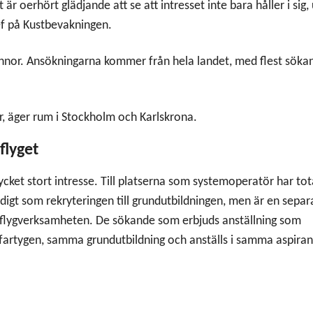
är oerhört glädjande att se att intresset inte bara håller i sig,
hef på Kustbevakningen.
nnor. Ansökningarna kommer från hela landet, med flest söka
r, äger rum i Stockholm och Karlskrona.
flyget
ycket stort intresse. Till platserna som systemoperatör har tot
idigt som rekryteringen till grundutbildningen, men är en separ
r flygverksamheten. De sökande som erbjuds anställning som
fartygen, samma grundutbildning och anställs i samma aspiran