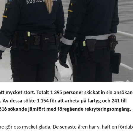
t mycket stort. Totalt 1 395 personer skickat in sin ansökan 
 dessa sökte 1 154 för att arbeta på fartyg och 241 till
 616 sökande jämfört med föregående rekryteringsomgång.
akare gör oss mycket glada. De senaste åren har vi haft en fördu