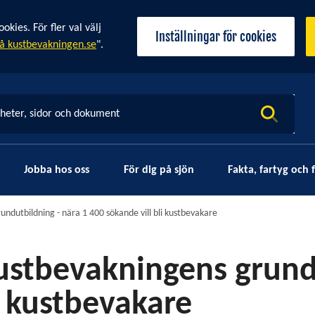
ies. För fler val välj
Inställningar för cookies
å kustbevakningen.se
".
yheter, sidor och dokument
Jobba hos oss
För dig på sjön
Fakta, fartyg och f
undutbildning - nära 1 400 sökande vill bli kustbevakare
Kustbevakningens grund
i kustbevakare