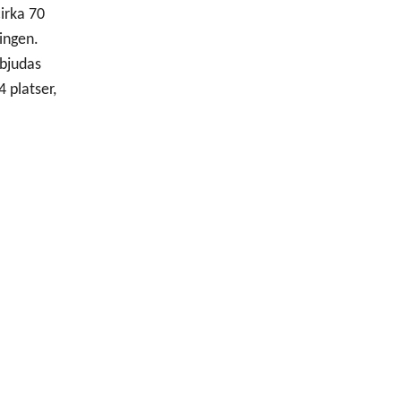
cirka 70
ingen.
rbjudas
 platser,