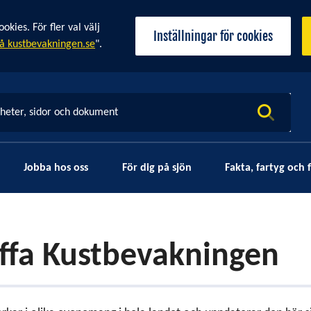
ies. För fler val välj
Inställningar för cookies
å kustbevakningen.se
".
yheter, sidor och dokument
Jobba hos oss
För dig på sjön
Fakta, fartyg och f
ffa Kustbevakningen