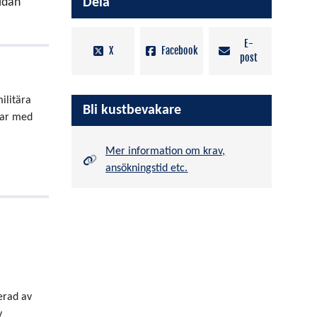
idan
Dela
E-
X
Facebook
post
ilitära
Bli kustbevakare
agar med
Mer information om krav,
ansökningstid etc.
erad av
v