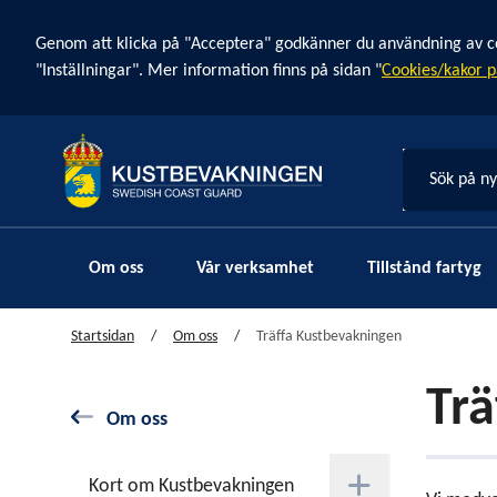
Cookie banner
Genom att klicka på "Acceptera" godkänner du användning av cook
"Inställningar". Mer information finns på sidan "
Cookies/kakor p
Sök på n
Om oss
Vår verksamhet
Tillstånd fartyg
Startsidan
Om oss
Träffa Kustbevakningen
Trä
Om oss
Kort om Kustbevakningen