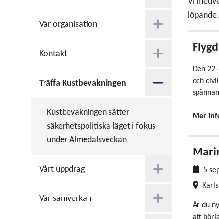
Vi medve
löpande.
Vår organisation
Flygd
Kontakt
Den 22–2
och civi
Träffa Kustbevakningen
spännand
Kustbevakningen sätter
Mer inf
säkerhetspolitiska läget i fokus
under Almedalsveckan
Mari
Vårt uppdrag
Evenema
5 se
Karl
Vår samverkan
Är du ny
att börj