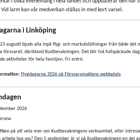
rkar i olika evenemang i hela landet och uppdaterar den här s
 Vid larm kan vår medverkan ställas in med kort varsel.
agarna i Linköping
3 augusti bjuds alla in
på flyg- och markutställningar från både det m
la försvaret, däribland Kustbevakningen. Det blir två fullspäckade d
e aktiviteter för hela familjen. Fri entré.
ormation:
Flygdagarna 2026 på Försvarsmaktens webbplats
ndagen
nget startar
ptember 2026
skrona
fiken på att veta mer om Kustbevakningens verksamhet, eller intress
a arbeta hos oss? Den 5 september är vi på Kustbevakningen en del a