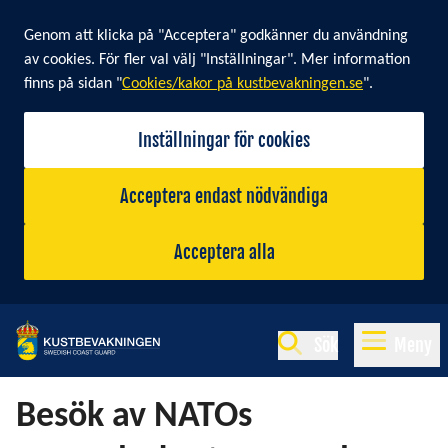
Cookie banner
Genom att klicka på "Acceptera" godkänner du användning
av cookies. För fler val välj "Inställningar". Mer information
finns på sidan "
Cookies/kakor på kustbevakningen.se
".
Inställningar för cookies
Acceptera endast nödvändiga
Acceptera alla
Sök
Meny
Besök av NATOs