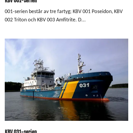
KBV 001-serien
001-serien består av tre fartyg; KBV 001 Poseidon, KBV
KBV 301-serien
002 Triton och KBV 003 Amfitrite. D...
KBV 312-serien
KBV 501-503 (flyg)
Svävare
Vattenskoter
UAS - Unmanned Aircraft System
KBV 031-serien