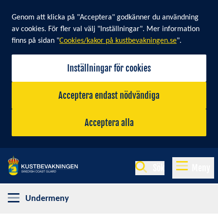
Cookie banner
Genom att klicka på "Acceptera" godkänner du användning
av cookies. För fler val välj "Inställningar". Mer information
finns på sidan "
Cookies/kakor på kustbevakningen.se
".
Inställningar för cookies
Acceptera endast nödvändiga
Acceptera alla
Sök
Meny
Undermeny