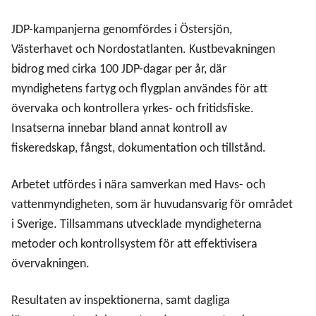
Driftprojekt genom BMVI och ISF
JDP-kampanjerna genomfördes i Östersjön,
EHFVF
Västerhavet och Nordostatlanten. Kustbevakningen
bidrog med cirka 100 JDP-dagar per år, där
myndighetens fartyg och flygplan användes för att
Kontroll och tillsyn, fiskeinspektörer
övervaka och kontrollera yrkes- och fritidsfiske.
Kustbevakningen
Insatserna innebar bland annat kontroll av
fiskeredskap, fångst, dokumentation och tillstånd.
Kustbevakningen JDP-verksamhet 2021-2024
Arbetet utfördes i nära samverkan med Havs- och
EUphoria och SAR UAS
vattenmyndigheten, som är huvudansvarig för området
i Sverige. Tillsammans utvecklade myndigheterna
IMAROS II
metoder och kontrollsystem för att effektivisera
övervakningen.
Kapacitetsutveckling FRONTEX (BMVI-instrumentet;
Border Management Visa Instrument)
Resultaten av inspektionerna, samt dagliga