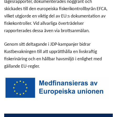
lägesrapporter, dokumenterades noggrant och
skickades till den europeiska fiskerikontrollbyrån EFCA,
Kapacitetsutveckling IT (BMVI-instrumentet; Border
vilket utgjorde en viktig del av EU:s dokumentation av
Management Visa Instrument)
fiskekontroller. Vid allvarliga överträdelser
rapporterades dessa även via brottsanmälan.
Projekt Övningsverksamhet
Genom sitt deltagande i JDP-kampanjer bidrar
Sjögränsprojektet
Kustbevakningen till att upprätthålla en livskraftig
fiskerinäring och en hållbar havsmiljö i enlighet med
Stärkt nationell samverkan för fartygsolyckor med
gällande EU-regler.
förorening till sjöss (Myndigheten för civilt försvar 2:4
medel)
Utrustning Bordningsgruppen (ISF; fonden för inre
säkerhet)
OTC – Operativt Taktiskt Centrum