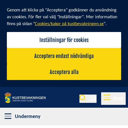
Cookie banner
Genom att klicka på "Acceptera" godkänner du användning
av cookies. För fler val välj "Inställningar". Mer information
finns på sidan "
Cookies/kakor på kustbevakningen.se
".
Inställningar för cookies
Acceptera endast nödvändiga
Acceptera alla
Sök
Meny
Undermeny