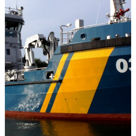
KBV 301-serien
KBV 312-serien
KBV 501-503 (flyg)
Svävare
Vattenskoter
UAS - Unmanned Aircraft System