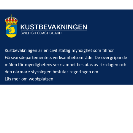
Kustbevakningen är en civil statlig myndighet som tillhör
Försvarsdepartementets verksamhetsområde. De övergripande
målen för myndighetens verksamhet beslutas av riksdagen och
den närmare styrningen beslutar regeringen om.
Läs mer om webbplatsen
Kustbevakningen
Kontakta Kustbevakningen
Box 536
371 23 Karlskrona
Telefon: 0776-70 70 00
Organisationsnummer: 202100-
3997