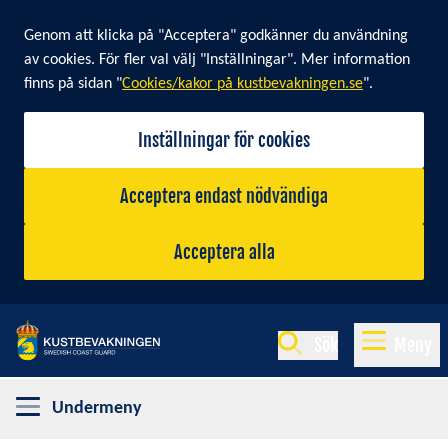
Cookie banner
Genom att klicka på "Acceptera" godkänner du användning
av cookies. För fler val välj "Inställningar". Mer information
finns på sidan "
Cookies/kakor på kustbevakningen.se
".
Inställningar för cookies
Acceptera endast nödvändiga
Acceptera alla
Sök
Meny
Undermeny