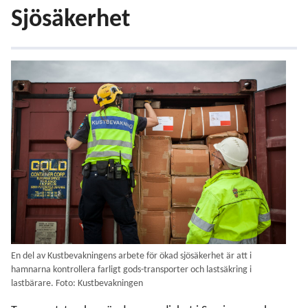
Sjösäkerhet
Tullkontroll
Civil sjöinformation
Fiskeriövervakning och -kontroll
Sjötrafikövervakning
En del av Kustbevakningens arbete för ökad sjösäkerhet är att i
Gränsövervakning
hamnarna kontrollera farligt gods-transporter och lastsäkring i
lastbärare. Foto: Kustbevakningen
Miljöövervakning