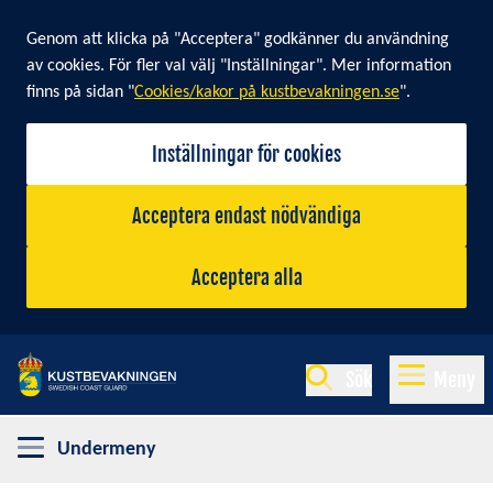
Cookie banner
Genom att klicka på "Acceptera" godkänner du användning
av cookies. För fler val välj "Inställningar". Mer information
finns på sidan "
Cookies/kakor på kustbevakningen.se
".
Inställningar för cookies
Acceptera endast nödvändiga
Acceptera alla
Sök
Meny
Undermeny