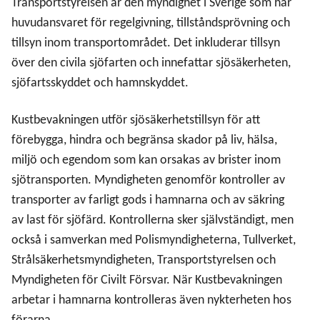
Transportstyrelsen är den myndighet i Sverige som har
huvudansvaret för regelgivning, tillståndsprövning och
Sjösäkerhet
tillsyn inom transportområdet. Det inkluderar tillsyn
över den civila sjöfarten och innefattar sjösäkerheten,
sjöfartsskyddet och hamnskyddet.
Arbete mot organiserad brottslighet
Kustbevakningen utför sjösäkerhetstillsyn för att
GPS-störningar och deras påverkan på sjösäkerheten
förebygga, hindra och begränsa skador på liv, hälsa,
miljö och egendom som kan orsakas av brister inom
Stärkt sjöövervakningsverksamhet genom
sjötransporten. Myndigheten genomför kontroller av
internationella samarbeten
transporter av farligt gods i hamnarna och av säkring
av last för sjöfärd. Kontrollerna sker självständigt, men
också i samverkan med Polismyndigheterna, Tullverket,
Strålsäkerhetsmyndigheten, Transportstyrelsen och
Myndigheten för Civilt Försvar. När Kustbevakningen
arbetar i hamnarna kontrolleras även nykterheten hos