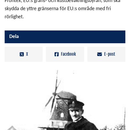
Frontex, EU:s gräns- och kustbevakningsbyrån, som ska
skydda de yttre gränserna för EU:s område med fri
rörlighet.
Dela
X
Facebook
E-post