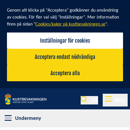
Cookie banner
Genom att klicka på "Acceptera" godkänner du användning
av cookies. För fler val välj "Inställningar". Mer information
finns på sidan "
Cookies/kakor på kustbevakningen.se
".
Inställningar för cookies
Acceptera endast nödvändiga
Acceptera alla
Sök
Meny
Undermeny