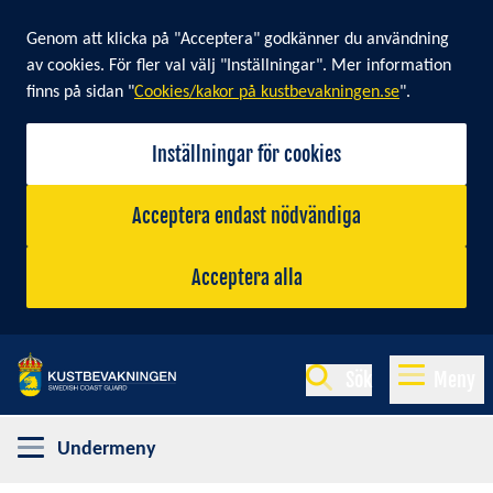
Cookie banner
Genom att klicka på "Acceptera" godkänner du användning
av cookies. För fler val välj "Inställningar". Mer information
finns på sidan "
Cookies/kakor på kustbevakningen.se
".
Inställningar för cookies
Acceptera endast nödvändiga
Acceptera alla
Sök
Meny
Undermeny