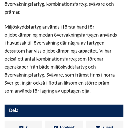
övervakningsfartyg, kombinationsfartyg, svävare och
pråmar.
Fartyg
Miljöskyddsfartyg används i första hand för
oljebekämpning medan övervakningsfartygen används
Flygplan
i huvudsak till övervakning där några av fartygen
dessutom har viss oljebekämpningskapacitet. Vi har
också ett antal kombinationsfartyg som förenar
egenskaper från både miljöskyddsfartyg och
övervakningsfartyg. Svävare, som främst finns i norra
Sverige, ingår också i flottan liksom en större pråm
som används för lagring av upptagen olja.
Dela
X
Facebook
E-post