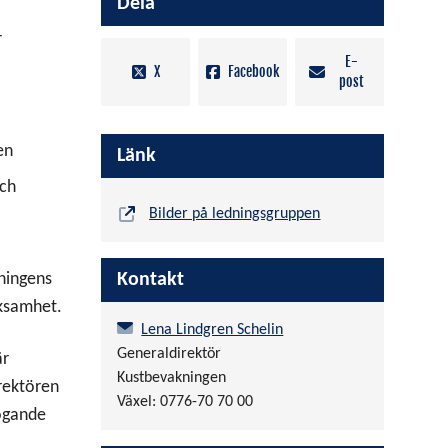
Dela
r
E-
X
Facebook
post
en
Länk
och
Bilder på ledningsgruppen
ningens
Kontakt
rksamhet.
Lena Lindgren Schelin
Generaldirektör
är
Kustbevakningen
irektören
Växel: 0776-70 70 00
fogande