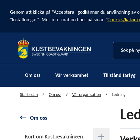
Cookie banner
Genom att klicka på "Acceptera" godkänner du användning av cook
"Inställningar". Mer information finns på sidan "
Cookies/kakor p
Sök på n
Om oss
Vår verksamhet
Tillstånd fartyg
Startsidan
Om oss
Vår organisation
Ledning
Le
Om oss
Kort om Kustbevakningen
Verk