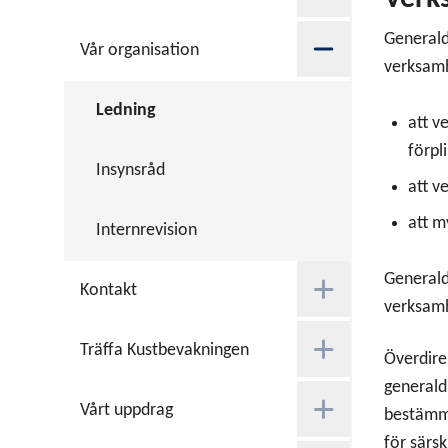
Generald
Vår organisation
verksamh
Ledning
att v
förpl
Insynsråd
att v
att m
Internrevision
Generald
Kontakt
verksamh
Träffa Kustbevakningen
Överdire
generaldi
Vårt uppdrag
bestämme
för särsk