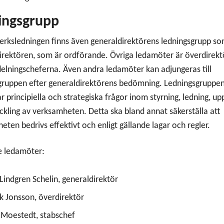
ingsgrupp
erksledningen finns även generaldirektörens ledningsgrupp so
irektören, som är ordförande. Övriga ledamöter är överdirek
elningscheferna. Även andra ledamöter kan adjungeras till
gruppen efter generaldirektörens bedömning. Ledningsgruppe
 principiella och strategiska frågor inom styrning, ledning, up
ckling av verksamheten. Detta ska bland annat säkerställa att
eten bedrivs effektivt och enligt gällande lagar och regler.
e ledamöter:
Lindgren Schelin, generaldirektör
k Jonsson, överdirektör
 Moestedt, stabschef