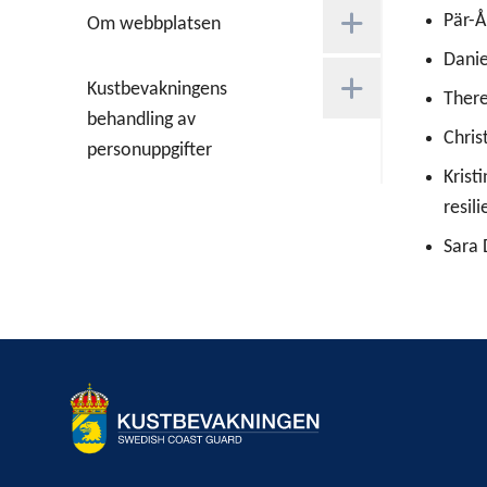
Pär-Å
Om webbplatsen
Danie
Kustbevakningens
There
behandling av
Chris
personuppgifter
Krist
resili
Sara 