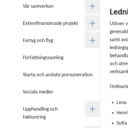
Vår samverkan
Ledn
Externfinansierade projekt
Utöver v
generald
samt avd
Fartyg och flyg
lednings
behandlar
Författningssamling
och utve
verksamh
Starta och avsluta prenumeration
Ordinari
Sociala medier
Lena 
Upphandling och
Henri
fakturering
Sofia