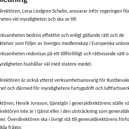
irektören, Lena Lindgren Schelin, ansvarar inför regeringen fö
eten vid myndigheten och ska se till:
erksamheten bedrivs effektivt och enligt gällande rätt och de
iktelser som följer av Sveriges medlemskap i Europeiska union
erksamheten redovisas på ett tillförlitligt och rättvisande sätt 
yndigheten hushållar väl med statens medel.
irektören är också ytterst verksamhetsansvarig för Kustbevak
et och därmed för myndighetens fartygsdrift och luftfartsve
ktören, Henrik Jonsson, tjänstgör i generaldirektörens ställe n
rektören inte är i tjänst eller i den utsträckning som generald
r. Överdirektören ska i övrigt stå till generaldirektörens för
ilda frågor.