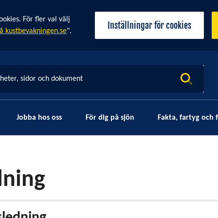
ies. För fler val välj
Inställningar för cookies
å kustbevakningen.se
".
yheter, sidor och dokument
Jobba hos oss
För dig på sjön
Fakta, fartyg och f
dning
sledning