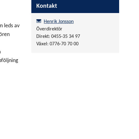
Kontakt
Henrik Jonsson
m leds av
Överdirektör
tören
Direkt: 0455-35 34 97
Växel: 0776-70 70 00
n
pföljning