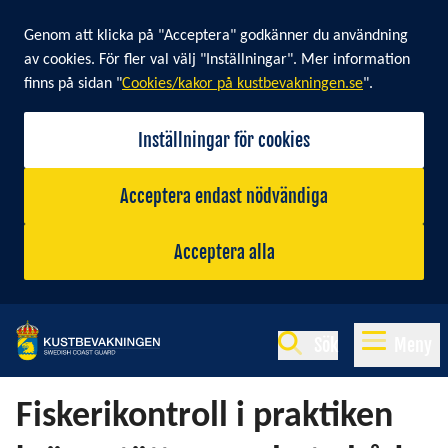
Cookie banner
Genom att klicka på "Acceptera" godkänner du användning
av cookies. För fler val välj "Inställningar". Mer information
finns på sidan "
Cookies/kakor på kustbevakningen.se
".
Inställningar för cookies
Acceptera endast nödvändiga
Acceptera alla
Sök
Meny
Fiskerikontroll i praktiken