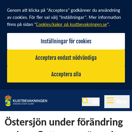
Cookie banner
Genom att klicka på "Acceptera" godkänner du användning
av cookies. För fler val välj "Inställningar". Mer information
finns på sidan "
Cookies/kakor på kustbevakningen.se
".
Inställningar för cookies
Acceptera endast nödvändiga
Acceptera alla
Sök
Meny
Östersjön under förändring