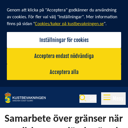
Cookie banner
Genom att klicka på "Acceptera" godkänner du användning
av cookies. För fler val välj "Inställningar". Mer information
finns på sidan "
Cookies/kakor på kustbevakningen.se
".
Inställningar för cookies
Acceptera endast nödvändiga
Acceptera alla
Sök
Meny
Samarbete över gränser när