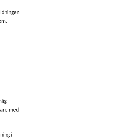
ildningen
dem.
lig
lare med
ning i