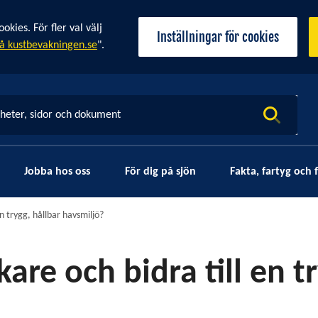
ies. För fler val välj
Inställningar för cookies
å kustbevakningen.se
".
yheter, sidor och dokument
Jobba hos oss
För dig på sjön
Fakta, fartyg och f
en trygg, hållbar havsmiljö?
kare och bidra till en t