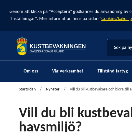
Cookie banner
Genom att klicka på "Acceptera" godkänner du användning av cook
"Inställningar". Mer information finns på sidan "
Cookies/kakor p
Sök på n
Om oss
Vår verksamhet
Tillstånd fartyg
Startsidan
Nyheter
Vill du bli kustbevakare och bidra till 
Vill du bli kustbeva
havsmiljö?