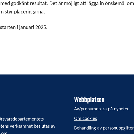
ed godkänt resultat. Det är möjligt att lägga in önskemål om 
m styr placeringarna.
starten i januari 2025.
Webbplatsen
Av/prenumerera på nyheter
Om cookies
 Försvarsdepartementets
tens verksamhet beslutas av
Behandling av personuppgifter
n om.