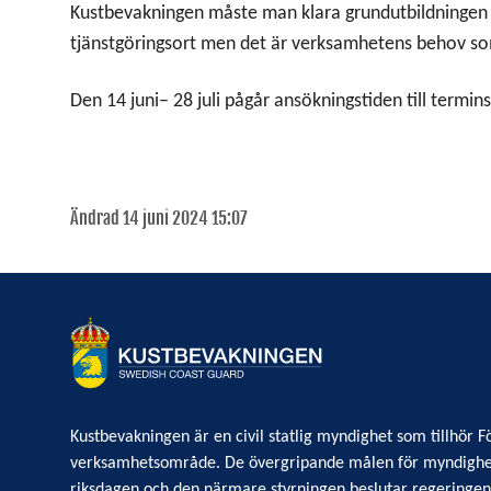
Kustbevakningen måste man klara grundutbildningen m
tjänstgöringsort men det är verksamhetens behov so
Den 14 juni– 28 juli pågår ansökningstiden till termins
Ändrad 14 juni 2024 15:07
Kustbevakningen är en civil statlig myndighet som tillhör
verksamhetsområde. De övergripande målen för myndighe
riksdagen och den närmare styrningen beslutar regeringe