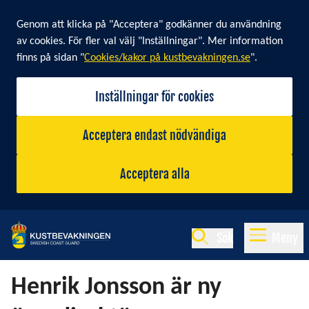
Cookie banner
Genom att klicka på "Acceptera" godkänner du användning
av cookies. För fler val välj "Inställningar". Mer information
finns på sidan "
Cookies/kakor på kustbevakningen.se
".
Inställningar för cookies
Acceptera endast nödvändiga
Acceptera alla
Sök
Meny
Henrik Jonsson är ny