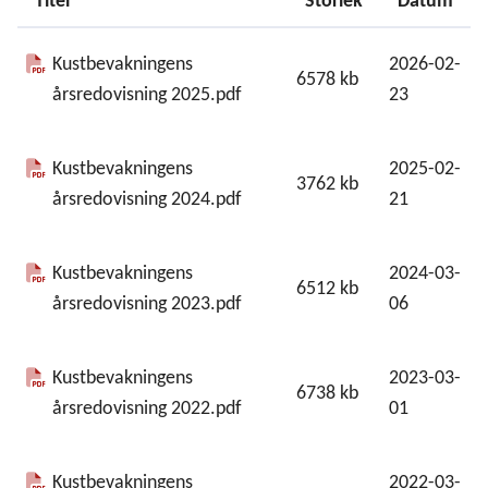
Titel
Storlek
Datum
Vidareutnyttjande av handlingar
Kustbevakningens
2026-02-
Vårt miljöarbete
6578
kb
årsredovisning 2025.pdf
23
Rapporter
Kustbevakningens
2025-02-
3762
kb
Årsredovisning 2025
årsredovisning 2024.pdf
21
Årsredovisningar
Kustbevakningens
2024-03-
6512
kb
årsredovisning 2023.pdf
06
Kustbevakningens myndighetsstrategi
Kustbevakningens
2023-03-
6738
kb
årsredovisning 2022.pdf
01
Kustbevakningens
2022-03-