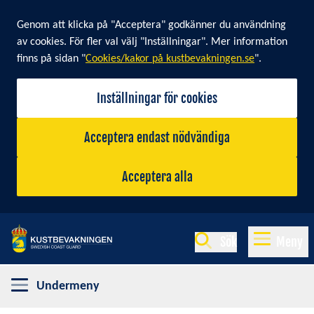
Cookie banner
Genom att klicka på "Acceptera" godkänner du användning
av cookies. För fler val välj "Inställningar". Mer information
finns på sidan "
Cookies/kakor på kustbevakningen.se
".
Inställningar för cookies
Acceptera endast nödvändiga
Acceptera alla
Sök
Meny
Undermeny