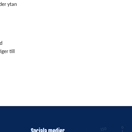
der ytan
ed
ger till
Sociala medier