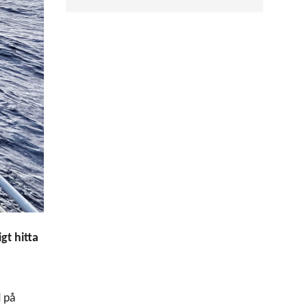
gt hitta
d på