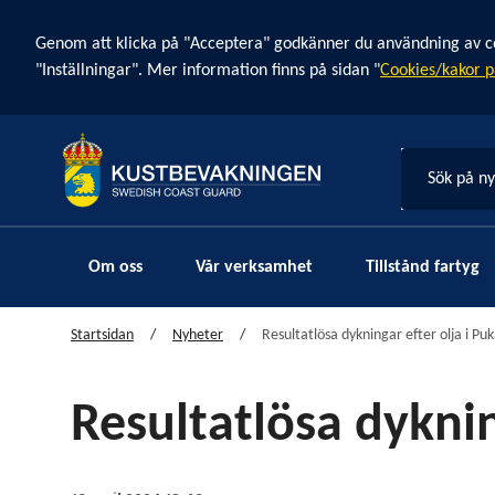
Cookie banner
Genom att klicka på "Acceptera" godkänner du användning av cook
"Inställningar". Mer information finns på sidan "
Cookies/kakor p
Sök på n
Om oss
Vår verksamhet
Tillstånd fartyg
Startsidan
Nyheter
Resultatlösa dykningar efter olja i Pu
Resultatlösa dyknin