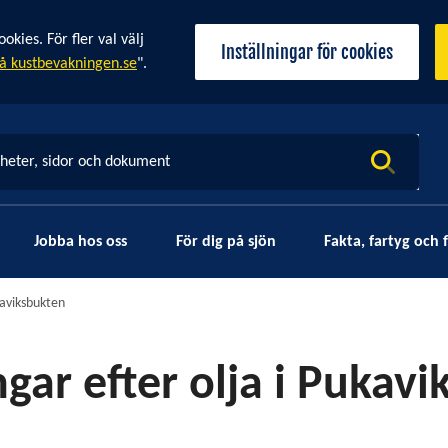
ies. För fler val välj
Inställningar för cookies
å kustbevakningen.se
".
yheter, sidor och dokument
Jobba hos oss
För dig på sjön
Fakta, fartyg och f
kaviksbukten
gar efter olja i Pukav