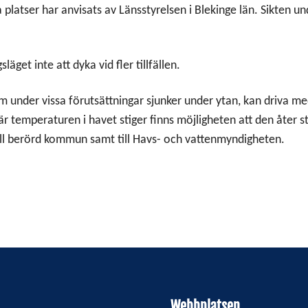
latser har anvisats av Länsstyrelsen i Blekinge län. Sikten un
äget inte att dyka vid fler tillfällen.
m under vissa förutsättningar sjunker under ytan, kan driva m
r temperaturen i havet stiger finns möjligheten att den åter sti
 till berörd kommun samt till Havs- och vattenmyndigheten.
Webbplatsen